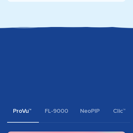
ProVu™
FL-9000
NeoPIP
Clic™