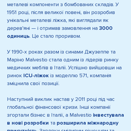
металеві компоненти з бомбованих складів. У
1951 році, після великої повені, він розробив
унікальні металеві ліжка, які виглядали як
дерев’яні — і отримав замовлення на
3000
одиниць
. Це стало проривом.
У 1990-х роках разом із синами Джузеппе та
Маріно Malvestio стала одним із лідерів ринку
медичних меблів в Італії. Успішно вийшовши на
ринок
ICU‑ліжок
із моделлю 571, компанія
зміцнила свої позиції.
Наступний виклик настав у 2011 році під час
глобальної фінансової кризи. Інші компанії
згортали бізнес в Італії, а Malvestio
інвестувала
в нові розробки
та
розширила міжнародну
присутність
. Завдяки сміливим рішенням та