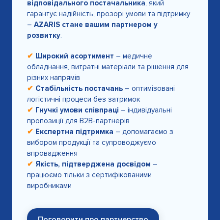
відповідального постачальника
, який
гарантує надійність, прозорі умови та підтримку
–
AZARIS стане вашим партнером у
розвитку
.
✔
Широкий асортимент
– медичне
обладнання, витратні матеріали та рішення для
різних напрямів
✔
Стабільність постачань
– оптимізовані
логістичні процеси без затримок
✔
Гнучкі умови співпраці
– індивідуальні
пропозиції для B2B-партнерів
✔
Експертна підтримка
– допомагаємо з
вибором продукції та супроводжуємо
впровадження
✔
Якість, підтверджена досвідом
–
працюємо тільки з сертифікованими
виробниками
Поговорити про партнерство